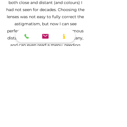
both close and distant (and colours) I
had not seen for decades. Choosing the
lenses was not easy to fully correct the
astigmatism, but now I can see
perfectly without glasses at enormous
distances across our valley in Tuscany,
and can even read a menu, needing
slightly corrective glasses only for
lengthy reading.
Dr Bernardi was extremely patient in
explaining all procedures and even
called me up on the weekend after the
first procedure to check to see if all was
well. Certainly one of the most
rewarding experiences of my life. As I
told him, if I had another eye I would
definitely be coming to him for
corrections.."