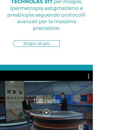
TECHNOLAS 317
per miopia,
ipermetropia astigmatismo e
presbiopia seguendo protocolli
avanzati per la massima
precisione.
Scopri di più
Tutti i video