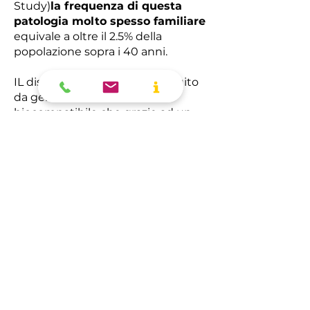
Study)
la frequenza di questa
patologia molto spesso familiare
equivale a oltre il 2.5% della
popolazione sopra i 40 anni.
IL dispositivo Xen gel, è costituito
da gelatina animale
biocompatibile che grazie ad un
trattamento di reticolazione
presenta aumentata stabilità e
durata nel tempo. E’ costituito da
un tubicino di 6 mm con un
diametro interno di 45 micron; tale
calibro ridotto offre un’aumentata
resistenza al deflusso di umore
acqueo e previene fenomeni di
ipotonia post-operatoria da
eccessivo drenaggio dalla camera
anteriore allo spazio
sottocongiuntivale.